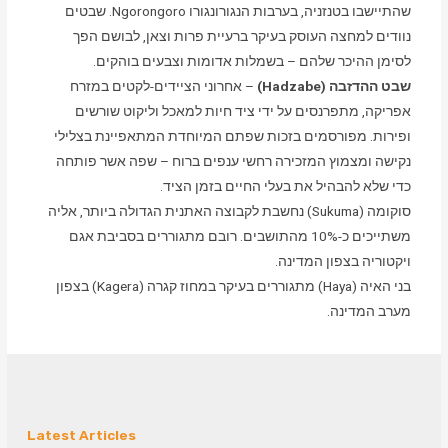
שהתיישבו בטנזניה, בערבות הנגורונגורו Ngorongoro. שבטים
נוודים למחצה העוסק בעיקר ברעיית פרות וצאן, לבושם הפך
לסימן ההיכר שלהם – בשמלות אדומות וצבעים בוהקים.
שבט ההדזבה (Hadzabe)
– אחרוני הציידים-לקטים במזרח
אפריקה, מתפרנסים על ידי ציד חיות למאכל וליקוט שורשים
ופירות. מפורסמים בזכות שפתם המיוחדת המתאפיינת בצלילי
נקישה ומצמוץ המזכירה רחשי ענפים ברוח – שפה אשר פותחה
כדי שלא להבהיל את בעלי החיים בזמן הציד.
סוקומה (Sukuma) נחשבת לקבוצה האתנית הגדולה ביותר, אליה
משתייכים כ-10% מהתושבים. רובם מתגוררים בסביבת אגם
ויקטוריה בצפון המדינה.
בני האיה (Haya) מתגוררים בעיקר במחוז קגרה (Kagera) בצפון
מערב המדינה.
Latest Articles