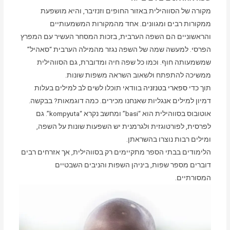
מקורה של הסווהילית באזור החופים וזנזיבר, והיא מושפעת
ממקורות רבים ומגוונים. אחד מהמקורות המשמעותיים
והראשוניים הם השפה הערבית, בזכות המסחר העשיר עם המפרץ
הפרסי. למעשה שמה של השפה נגזר מהמילה הערבית “סאהיל”
שמשמעותה חוף. וכמו כל שפה חיה ומדוברת, גם הסווהילית
ממשיכה להתפתח ולשאוב השראה משפות שונות.
תוך כדי
ספארי בטנזניה
בוודאי תוכלו לשים לב למילים בעלות
דמיון למילים אנגליות שאנחנו מכירים. כמה דוגמאות? בבקשה.
אוטובוס בסווהילית הוא “basi” ומחשב נקרא “kompyuta”. גם
לפרסית, לפורטוגזית ולגרמנית יש השפעות שונות על השפה,
ומילים רבות נוצרו בהשראתן.
הלימודים בבתי הספר מתקיימים רק בסווהילית, אך אזרחים רבים
דוברים מספר שפות, ביניהן השפות והניבים השבטיים
המסורתיים.