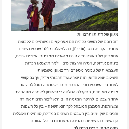
מגוון של דתות ותרבויות
רוב רובם של תושבי טנזניה הם אפריקאים ומשתייכים לקבוצה
אתנית הקרויה בנטו (Bantu), בה למעלה מ-100 שבטים שונים.
אחוז קטן של האוכלוסייה הינם מהגרים ממדינות ואזורים שונים,
ביניהם אירופה, אסיה וארצות ערב – למרות שמאז הכרזת
העצמאות של טנזניה מספרם ירד באופן משמעותי.
השילוב יוצא הדופן הזה יוצר עושר תרבותי אדיר, אך גם קושי
לאחד בין השבטים ובין התרבויות. כדי שטנזניה תוכל להישאר
מדינה מאוחדת, התקבלה החלטה כי השלטון לא יהיה מזוהה עם
אחד השבטים. להיפך, המגמה היום היא ליצור תרבות אחידה
ומשותפת. הסממן המובהק לכך הוא השפה – בין כל השפות
והניבים שקיימים בין השבטים השונים במדינה, סווהילית ואנגלית
הן השפות הרשמיות במדינה המאחדות בין כל הגוונים.
שפה אחת וניבים רבים לה