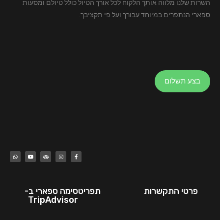
השרות שלנו מלווה אותך הלקוח לכל אורך הטיול כולל טיולם ומסעות
ספארי הנתפרים במיוחד עבורך ועל פי תקציבך.
בצע תשלום
W
Y
T
I
F
h
o
r
n
a
a
u
i
s
c
t
t
p
t
e
s
u
a
a
b
a
b
d
g
o
p
e
v
r
o
p
i
a
k
s
m
-
o
f
פרטי התקשרות
תפריט
סימה ספארי ב-
r
TripAdvisor