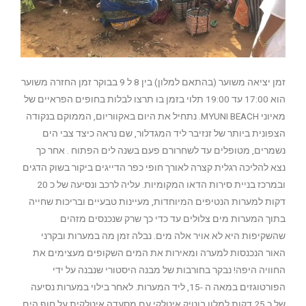
זמן יציאה משוער (בהתאם למלון) בין 8 ל 9 בבוקר זמן החזרה משוער
הוא 17:00 עד 19:00 תלוי בזמן בו תרצו לבלות בחופים הפראיים של
מאיוני MYUNI BEACH. נתחיל את היום באקווריום, הממוקם בנקודה
הצפונית ביותר של זנזיבר ליד המגדלור, שם נראה כיצד צבי הים
נשמרים, מטופלים עד לשחרורם פעם בשנה לים הפתוח . אחר כך
נצא להליכה רגלית קצרה לאורך חופי כפר הדייגים ביקור בשוק הדגים
ובמרכז בניית סירות הדאו המקומיות. עליה לרכב ונסיעה של כ 20
דקות למערות הנטיפים המיוחדות, מעיינות טבעיים ובריכות שחייה
בתוך המערות מים צלולים עד כדי כך שרק שנכנסים מזהים
שהשקיפות היא לא אויר אלה מים. נבלה זמן מה במערות ובקרני
האור הנכנסות למערה ומאירות את המים השקופים מעצימים את
החוויה היפה! נבקר בחורבות של מבנה היסטורי שנבנה על ידי
הפורטוגזים במאה ה -15, ליד המערות. לאחר בילוי במערות נסיעה
של כ 25 דקות למלון בוטיק איטלקי עם מסעדה איטלקית על חוף הים