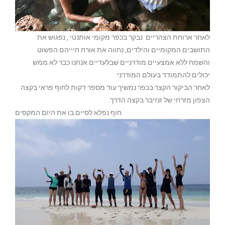
לאחר ארוחת הצהריים נבקר בכפר מקומי אותנטי , נפגוש את
התושבים המקומיים והילדים, נחווה את אורח חיייהם הפשוט
והשמח ללא אמצעיים מודרניים שבלעדיים אנחנו כבר לא ממש
יכולים להתמודד בעולם המודרני
לאחר הביקור הקצר בכפר נמשיך עוד מספר דקות לחוף פראי בקצה
הצפון מזרחי של זנזיבר בקצה הדרך.
חוף נפלא לסיים בו את היום המקסים