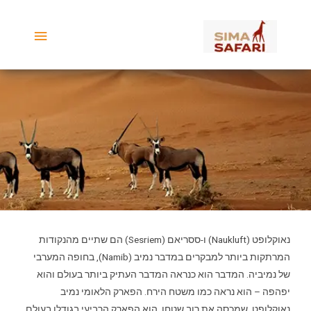
ילוג
תפריט
תוכן
ראשי
מדבר נמיב
נאוקלופט (Naukluft) ו-ססריאם (Sesriem) הם שתיים מהנקודות
המרתקות ביותר למבקרים במדבר נמיב (Namib), בחופה המערבי
של נמיביה. המדבר הוא כנראה המדבר העתיק ביותר בעולם והוא
יפהפה – הוא נראה כמו משטח הירח. הפארק הלאומי נמיב
נאוקלופט, שמכסה את רוב שטחו, הוא הפארק הרביעי בגודלו בעולם