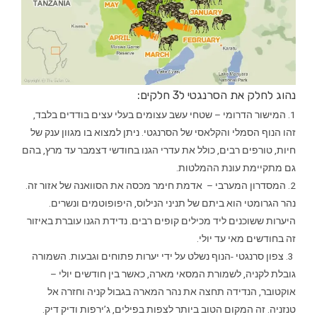
נהוג לחלק את הסרנגטי ל3 חלקים:
1. המישור הדרומי – שטחי עשב עצומים בעלי עצים בודדים בלבד,
זהו הנוף הסמלי והקלאסי של הסרנגטי. ניתן למצוא בו מגוון ענק של
חיות, טורפים רבים, כולל את עדרי הגנו בחודשי דצמבר עד מרץ, בהם
גם מתקיימת עונת ההמלטות.
2. המסדרון המערבי – אדמת חימר מכסה את הסוואנה של אזור זה.
נהר הגרומטי הוא ביתם של תניני הנילוס, היפופוטמים ונשרים.
היערות ששוכנים ליד מכילים קופים רבים. נדידת הגנו עוברת באיזור
זה בחודשים מאי עד יולי.
3. צפון סרנגטי -הנוף נשלט על ידי יערות פתוחים וגבעות. השמורה
גובלת לקניה, לשמורת המסאי מארה, כאשר בין חודשים יולי –
אוקטובר, הנדידה תחצה את נהר המארה בגבול קניה וחזרה אל
טנזניה. זה המקום הטוב ביותר לצפות בפילים, ג’ירפות ודיק דיק.