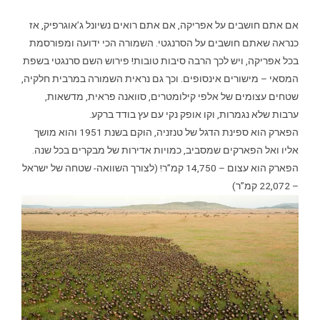
אם אתם חושבים על אפריקה, אם אתם רואים נשיונל ג’אוגרפיק, אז
כנראה שאתם חושבים על הסרנגטי. השמורה הכי ידועה ומפורסמת
בכל אפריקה, ויש לכך הרבה סיבות טובות! פירוש השם סרנגטי בשפת
המסאי – מישורים אינסופים. וכך גם נראית השמורה במרבית חלקיה,
שטחים עצומים של אלפי קילומטרים, סוואנה פראית, מדשאות,
ערבות שלא נגמרות, וקו אופק נקי עם עץ בודד ברקע.
הפארק הוא ספינת הדגל של טנזניה, הוקם בשנת 1951 והוא מושך
אליו ואל הפארקים שמסביב, כמויות אדירות של מבקרים בכל שנה.
הפארק הוא עצום – 14,750 קמ”ר! (לצורך השוואה- שטחה של ישראל
– 22,072 קמ”ר)