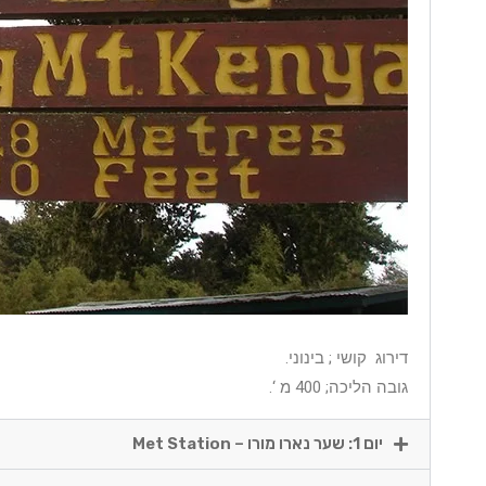
דירוג קושי ; בינוני.
גובה הליכה; 400 מ ‘.
יום 1: שער נארו מורו – Met Station