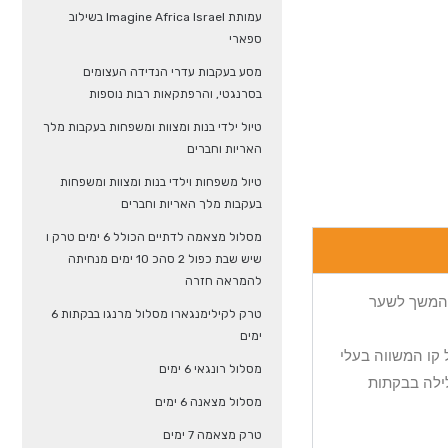
עמותת Imagine Africa Israel בשילוב
ספארי
מסע בעקבות עדרי הנדידה העצומים
בסרנגטי, והרפתקאות רבות נוספות
טיול ילדי בנות ומצוות ומשפחות בעקבות מלך
האריות וחברים
טיול משפחות וילדי בנות ומצוות ומשפחות
בעקבות מלך האריות וחברים
מסלול מצאמה לדתיים הכולל 6 ימים טרק ו
שיש שבת כפול 2 סהכ 10 ימים מנחיתה
להמראה חזרה
 לאחר מכן המשך לשער
טרק לקילימנגארו מסלול מרנגו בבקתות 6
ימים
קו המשווה בעלי
מסלול רונגאי 6 ימים
קח 3 שעות לתחנת Met שם אנו מבלים את הלילה בבקתות
מסלול מצאנה 6 ימים
טרק מצאמה 7 ימים