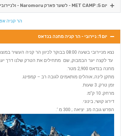
יום 5: MET CAMP - לשער פארק Naromoru - ולניירובי.
הר קניה אפשרות 3 - מסלול 5 ימים -
יום 1: ניירובי - הר קניה מחנה בנדאס
עד לקצה יער הבמבוק, שם מתחילים את הטרק שלנו דרך יער הבמבוק הצפוף, למרחק של 10 ק”
מחנה בנדאס 2,900 מטר.
מתקן לינה; אוהלים מותאמים לגובה רב – קמפינג.
זמן טרק; 3 שעות.
מרחק; 10 ק”מ.
דירוג קושי; בינוני.
הפרש גובה מנ. יציאה ; 300 מ ‘.