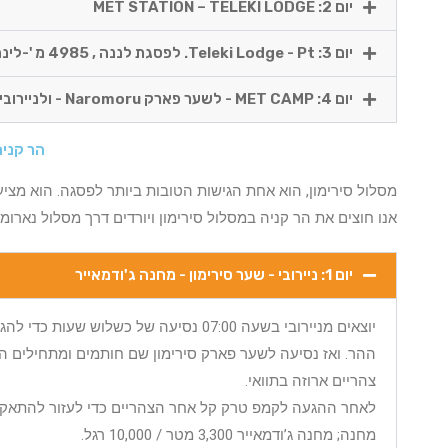
יום 2: MET STATION – TELEKI LODGE
יום 3: Teleki Lodge - Pt. לפסגת לננה , 4985 מ '-לינה ב MET HUT
יום 4: MET CAMP - לשער פארק Naromoru - ולניירובי.
הר קניה אפשרות 2 
מסלול סירימון, הוא אחת הגישות הטובות ביותר לפסגה. הוא מצי
אנו חוצים את הר קניה במסלול סירימון ויורדים דרך מסלול נארומו
יום 1: ניירובי - שער סירימון - מחנה ג'ודמאייר
יוצאים מניירובי בשעה 07:00 נסיעה של כ
צהריים ארוזה בתוואי.
לאחר ההגעה לקמפ טרק קל אחר הצהריים כדי לעזור להתאקלמות. מחנה ג’ודמאי
מחנה; מחנה ג’ודמאייר 3,300 מטר / 10,000 רגל.