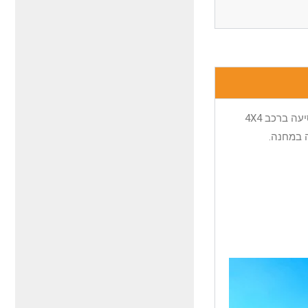
נצא מניירובי בשעה 08:00 בבוקר לכיוון הר קניה העשיר במוצרים חקלאיים עד לעיר צוגוריה, ארוחת הצהריים לאחר ארוחת הצהריים, נסיעה ברכב 4X4