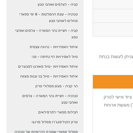
קניה – לצלמים ואוהבי טבע
טנזניה – עונת ההמלטות – 8 ימי ספארי
וטיולים לאוהבי טבע
קניה – חציית נהר המארה – צלמים ואוהבי
טבע
איחוד האמירויות – נהיגה עצמית
ניתן לעשות בנחת.
טיול לאמירויות דף נחיתה – מני
איחוד האמירויות -טיול מאורגן למבוגרים
איחוד האמירויות – טיול בני ובנות מצווה
הר קניה – מגוון מסלולי טרק
טנזניה – חציית נהר המארה – צלמים
יון ציוד אישי לטרק
ואוהבי טבע
פארק סירימון שם חותמים ומתחילים הליכה של 3 שעות דרך היער המשווני למחנה למשך לילה בגובה (3,300 מ ‘) מוגשת ארוחת
חבילות ספארי לתרמילאים
טרק הקילימנג’רו מסלול מרנגו
מסלול ספארי שמורת הדרומיות של טנזניה