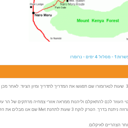
- מסלול 4 ימים - נרומרו
יציאה מניירובי בשעה 08:00 ונסיעה להר קניה – נסיעה של כ 3 שעות לנארומורו שם תפגשו את המדריך לתדריך ומיון הציוד.
י העוזר לכם להתאקלם וליהנות ממראה אזורי צמחיה מרתקים של הר על 
חיים ( בופאלו נמצאים באזור) ומגוון ציפורים. ארוחת צהריים ארוזה ניתנת בדרך. הטרק לו