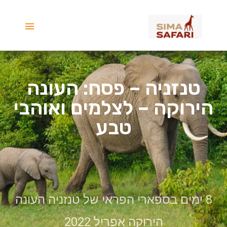
ילוג
תפריט
תוכן
ראשי
טנזניה – פסח: העונה
הירוקה – לצלמים ואוהבי
טבע
8 ימים בספארי הפראי של טנזניה העונה
הירוקה אפריל 2022