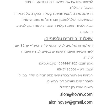
למשתתפים שירשמו וישלמו דמי הרשמה 30 אחוז
מהעלות הכוללת.
הרשמה סגורה למסע תחשב רק לאחר הפקדה של 30 אחוז
מהתשלום הכולל לחשבון חברת sima safari. הרשמה
מלאה לסיור תחשב רק לאחר העברת אישור הבנק לביצוע
ההפקדה.
שאלות ובירורים טלפוניים:
השלמת התשלומים לכיסוי מלוא עלות הטיול – עד 35 יום
לפני היציאה והעברת אישורים בנקיים לביצוע העברה
סופית.
אלון חובב -0544441820 זמין בווטסאפ
עצמון דגן – 0547490506
הנחיות מפורטות בכול נושאי מסע הצילום ישלחו במייל
לאחר רישום ותשלום דמי הרישום.
רישום יעשה רק במייל ל:
alon@hovev.com
alon.hovev@gmail.com