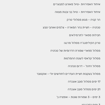
איחוד האמירויות -טיול מאורגן למבוגרים
איחוד האמירויות – טיול בני ובנות מצווה
הר קניה – מגוון מסלולי טרק
טנזניה – חציית נהר המארה – צלמים ואוהבי טבע
חבילות ספארי לתרמילאים
טרק הקילימנג’רו מסלול מרנגו
מסלול ספארי שמורת הדרומיות של טנזניה
מסלול קלאסי לעונת ההמלטות
מסלול הדגל – דרום טנזניה
מסלול בעקבות חציית העדרים לחודשים יולי – אוקטובר
17 ימים מסלול סובב אוגנדה
21 ימים מסלול סובב אוגנדה
3 ימים – 3 שמורות שונות – אופציה ב’
3 ימים בסרנגטי