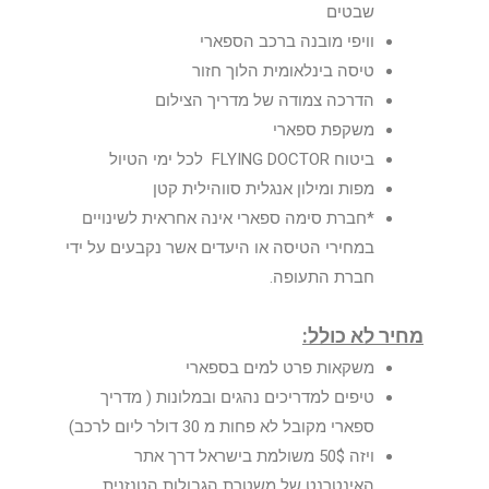
שבטים
וויפי מובנה ברכב הספארי
טיסה בינלאומית הלוך חזור
הדרכה צמודה של מדריך הצילום
משקפת ספארי
ביטוח FLYING DOCTOR לכל ימי הטיול
מפות ומילון אנגלית סווהילית קטן
*חברת סימה ספארי אינה אחראית לשינויים
במחירי הטיסה או היעדים אשר נקבעים על ידי
חברת התעופה.
מחיר לא כולל:
משקאות פרט למים בספארי
טיפים למדריכים נהגים ובמלונות ( מדריך
ספארי מקובל לא פחות מ 30 דולר ליום לרכב)
ויזה 50$ משולמת בישראל דרך אתר
האינטרנט של משטרת הגבולות הטנזנית