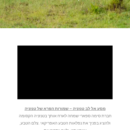
מסע אל לב טנזניה – שמורות הפרא של טנזניה
חברת סימה ספארי שמחה לארח אותך בטנזניה הקסומה
ולהציג בפניך את נפלאות הטבע האפריקאי. צלם הטבע,