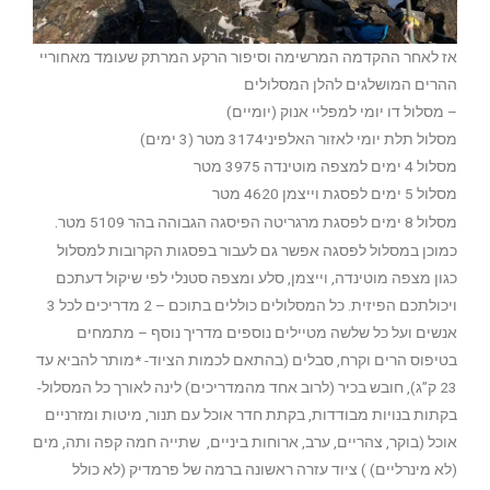
אז לאחר ההקדמה המרשימה וסיפור הרקע המרתק שעומד מאחוריי
ההרים המושלגים להלן המסלולים
– מסלול דו יומי למפליי אנוק (יומיים)
מסלול תלת יומי לאזור האלפיני3174 מטר (3 ימים)
מסלול 4 ימים למצפה מוטינדה 3975 מטר
מסלול 5 ימים לפסגת וייצמן 4620 מטר
.
מסלול 8 ימים לפסגת מרגריטה הפיסגה הגבוהה בהר 5109 מטר
כמוכן במסלול לפסגה אפשר גם לעבור בפסגות הקרובות למסלול
כגון מצפה מוטינדה, וייצמן, סלע ומצפה סטנלי לפי שיקול דעתכם
ויכולתכם הפיזית. כל המסלולים כוללים בתוכם – 2 מדריכים לכל 3
אנשים ועל כל שלשה מטיילים נוספים מדריך נוסף – מתמחים
בטיפוס הרים וקרח, סבלים (בהתאם לכמות הציוד- *מותר להביא עד
23 ק”ג), חובש בכיר (לרוב אחד מהמדריכים) לינה לאורך כל המסלול-
בקתות בנויות מבודדות, בקתת חדר אוכל עם תנור, מיטות ומזרניים
אוכל (בוקר, צהריים, ערב, ארוחות ביניים, שתייה חמה קפה ותה, מים
(לא מינרליים) ) ציוד עזרה ראשונה ברמה של פרמדיק (לא כולל