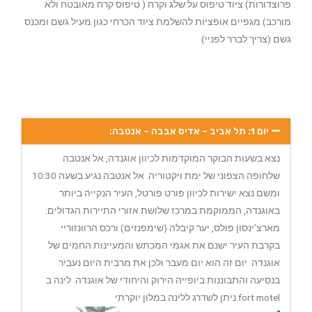
פרוצדורות) ציוד טיפוס על שלג וקרח ( טיפוס קרח מאובטח ולא
מורכב) מגפיים אופציות להשלמת ציוד הכרחי כגון מעיל גשם ומכנס
גשם (צריך לברר לפניי)
יום 1: תל אביב – אדיס אבבה – אנטבה:
נצא בשעות הבוקר המוקדמות לכיוון אוגנדה, אל אנטבה
שלחופה הצפוני של ימת ויקטוריה. אל אנטבה נגיע בשעה 10:30
ומשם נצא ישירות לכיוון פורט פורטל, העיר הנקייה ביותר
באוגנדה, הממוקמת במרכז שלושת אזורי התיירות הגדולים:
מארצ’ינסון פולס, יער קיבלה (שימפנזים) ורכס הרוונזוריי.
בקרבת העיר ישנם את אגמי המכתש והמעיינות החמים של
אוגנדה. יום זה הוא יום מעבר ולכן את מרבית היום נעביר
בנסיעה והתבוננות ביופייה הירוק והיחודי של אוגנדה. לינה ב
fort motel ניתן לשדרג ללינה במלון יוקרתי