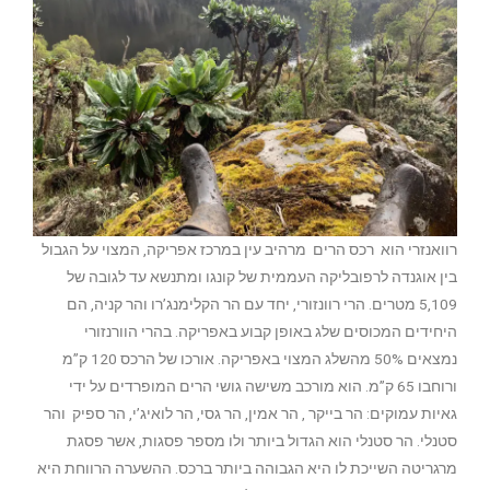
רוואנזרי הוא רכס הרים מרהיב עין במרכז אפריקה, המצוי על הגבול
בין אוגנדה לרפובליקה העממית של קונגו ומתנשא עד לגובה של
5,109 מטרים. הרי רוונזורי, יחד עם הר הקלימנג’רו והר קניה, הם
היחידים המכוסים שלג באופן קבוע באפריקה. בהרי הוורנזורי
נמצאים 50% מהשלג המצוי באפריקה. אורכו של הרכס 120 ק”מ
ורוחבו 65 ק”מ. הוא מורכב משישה גושי הרים המופרדים על ידי
גאיות עמוקים: הר בייקר , הר אמין, הר גסי, הר לואיג’י, הר ספיק והר
סטנלי. הר סטנלי הוא הגדול ביותר ולו מספר פסגות, אשר פסגת
מרגריטה השייכת לו היא הגבוהה ביותר ברכס. ההשערה הרווחת היא