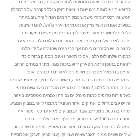
שההרים נוצרו כתוצאה מתנועות לוחות טקטונים, דבר אשר גרם
לתופעות גאולוגיות מעניינות ויוצאות דופן בגלל הקרבה של הרכס לקו
המשווה. רכס רוונזורי משמש כמקור המים הגדול והחשוב ביותר
במערב אוגנדה אשר מזין את אגמי אדוארד וג’ורג’, להם חשיבות
כלכלית לתושבי האזור. מעבר לכך ההרים משמשים כמקור מים
מרכזי לאגם אלברט, כלומר אחד ממקרות הנילוס הלבן המגיע עד
למצרים. יש הסוברים כי הם אף הרי הירח שהוזכרו על ידי תלמי
כמקורו שלהנילוס הלבן, אם כי תיאוריו אינם מספיק ברורים כדי
לזהותם באופן וודאי. הפארק ידוע בזכות מגוון מיני הצמחים הרחב
הקיים בו הכולל מספר רב של מינים לאזורים הגבוהים. אופי
הצמחייה תלוי במידה רבה בגובה, כאשר יש להבחין בין מספר אזורים
שונים: מתחת ל-2,400 מטרים הצמחייה מוגדרת כיער גשם טרופי,
בעל פירות טרופים כמות מינרליים גבוהה וצמחים מטפסים. באזור
זה יש עצים גדולים ועתיקים. אזור הג’ונגל מתמזג ליער במבוק המגיע
עד לגובה 3,000 מטרים, גובה הבמבוקים מגיע עד כ10 מטר ואף
יותר. בגובה 3000 יער הבמבוק מתחלף באזור אלפיני בבסיסו
המשולב בביצות ענק בעמקים . אזור זה מאופיין בצמחיית שדה בור,
שיחים שונים ממיני האברשאים ועצי זקן (עצי סביון הענק) אוכלוסיית