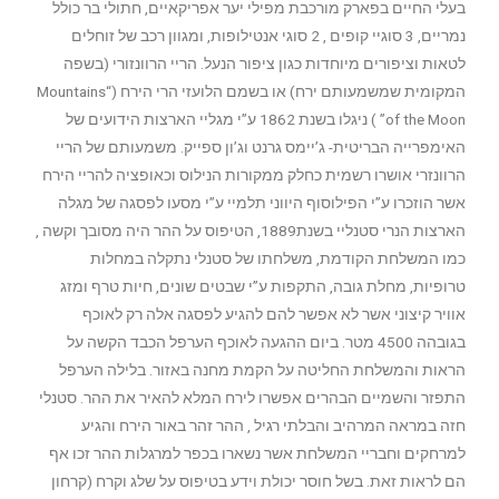
בעלי החיים בפארק מורכבת מפילי יער אפריקאיים, חתולי בר כולל
נמריים, 3 סוגיי קופים , 2 סוגי אנטילופות, ומגוון רכב של זוחלים
לטאות וציפורים מיוחדות כגון ציפור הנעל. הריי הרוונזורי (בשפה
המקומית שמשמעותם ירח) או בשמם הלועזי הרי הירח (“Mountains
of the Moon” ) ניגלו בשנת 1862 ע”י מגליי הארצות הידועים של
האימפרייה הבריטית- ג’יימס גרנט וג’ון ספייק. משמעותם של הריי
הרוונזרי אושרו רשמית כחלק ממקורות הנילוס וכאופציה להריי הירח
אשר הוזכרו ע”י הפילוסוף היווני תלמיי ע”י מסעו לפסגה של מגלה
הארצות הנרי סטנליי בשנת1889, הטיפוס על ההר היה מסובך וקשה ,
כמו המשלחת הקודמת, משלחתו של סטנלי נתקלה במחלות
טרופיות, מחלת גובה, התקפות ע”י שבטים שונים, חיות טרף ומזג
אוויר קיצוני אשר לא אפשר להם להגיע לפסגה אלה רק לאוכף
בגובהה 4500 מטר. ביום ההגעה לאוכף הערפל הכבד הקשה על
הראות והמשלחת החליטה על הקמת מחנה באזור. בלילה הערפל
התפזר והשמיים הבהרים אפשרו לירח המלא להאיר את ההר. סטנלי
חזה במראה המרהיב והבלתי רגיל , ההר זהר באור הירח והגיע
למרחקים וחבריי המשלחת אשר נשארו בכפר למרגלות ההר זכו אף
הם לראות זאת. בשל חוסר יכולת וידע בטיפוס על שלג וקרח (קרחון