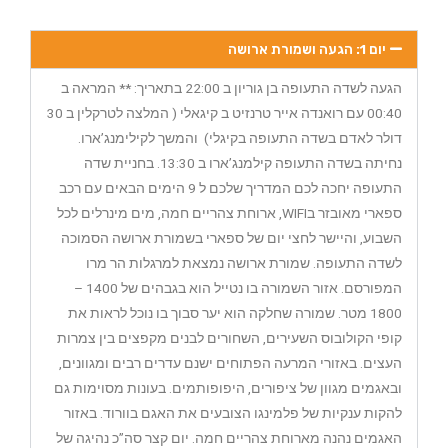
יום 1: הגעה ושמורת ארושה
הגעה לשדה התעופה בן גוריון ב 22:00 בתאריך: ** המראה ב
00:40 עם רואנדה אייר טרנזיט ב קיגאלי ( המלצה לטרקלין ב 30
דולר לאדם בשדה התעופה בקיגלי) והמשך לקילימנג’ארו.
נחיתה בשדה התעופה קילמנג’ארו ב 13:30. בחניית שדה
התעופה יחכה לכם המדריך שלכם ל 9 הימים הבאים עם רכב
ספארי מאובזר בWIFI, ארוחת צהריים חמה, מים מינרלים לכל
השבוע, והיישר לחצי יום של ספארי בשמורת ארושה הסמוכה
לשדה התעופה. שמורת ארושה נמצאת למרגלות הר מרו
המפורסם. אזור השמורה בו נטייל הוא בגבהים של 1400 –
1800 מטר. שמורה שחלקה הוא יער סבוך בו נוכל לראות את
קופי הקולובוס השעירים, השחורים לבנים מקפצים בין צמרות
העצים. באזורי המרעה הפתוחים ישנם עדרים רבים ומגוונים,
ובאגמים מגוון של ציפורים, היפופותמים. בעונות מסוימות גם
להקות ענקיות של פלמינגו הצובעים את האגם בוורוד. באזור
האגמים נהנה מארוחת צהריים חמה. יום קצר סה”כ נהיגה של