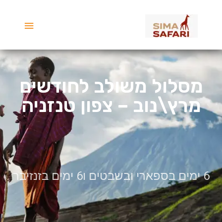
ילוג
תפריט
תוכן
ראשי
מסלול משולב לחודשים
מרץ\נוב – צפון טנזניה
6 ימים בספארי ובשבטים ו6 ימים בזנזיבר