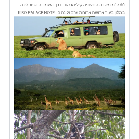
60 ק”מ משדה התעופה קילימנגארו דרך השמורה וסיור לינה
במלון בעיר ארושה ארוחת ערב ולינה ב KIBO PALACE HOTEL