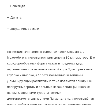
— Пенхэндл
— Дельта
— Засушливые земли
Панхэндл начинается в северной части Окаванго, в
Мохембо, и тянется вниз примерно на 80 километров. Его
коридорообразная форма лежит в пределах двух
параллельных разломов в земной коре. Здесь река течет
глубоко и широко, а болота постоянно затоплены.
Доминирующей растительностью являются обширные
папирусные гряды и большие насаждения финиковых
пальм. Основными туристическими
достопримечательностями Панхэндла являются рыбная
ловля, наблюдение за птицами и посещение красочных