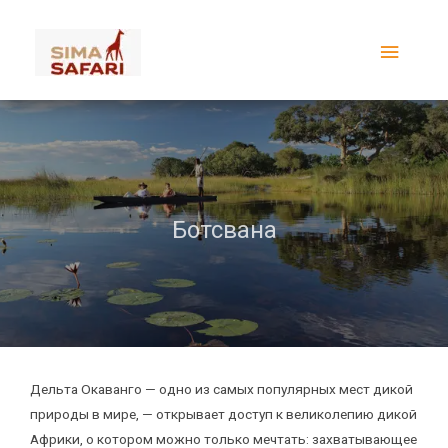
Перейти
Главн
к
содержимому
меню
Дельта Окаванго
Ботсвана
Дельта Окаванго — одно из самых популярных мест дикой
природы в мире, — открывает доступ к великолепию дикой
Африки, о котором можно только мечтать: захватывающее