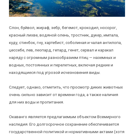
Слон, буйвол, жираф, зебр, бегемот, крокодил, носорог,
красный лихве, водяной олень, тростник, дукер, импала,
куду, стинбок, гну, хартебист, соболиная и чалая антилопа,
цессебе, лев, леопард, гепард, генет, сервал и каракал
наряду с огромным разнообразием птиц — наземных и
водных, постоянных и перелетных, включая редкие и
находящиеся под угрозой исчезновения виды.
Следует, однако, отметить, что просмотр диких животных
очень сильно зависит от времени года, а также наличия
для них воды и пропитания.
Окаванго является предлагаемым объектом Всемирного
наследия. Его долгосрочное сохранение обеспечивается
государственной политикой и нормативными актами (хотя