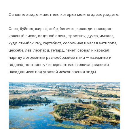
Основные виды животных, которых можно здесь увидеть:
Слон, буйвол, жираф, зебр, бегемот, крокодил, носорог,
красный лихве, водяной олень, тростник, дукер, импала,
куду, стинбок, гну, хартебист, соболиная и чалая антилопа,
цессебе, лев, леопард, гепард, генет, сервал и каракал
наряду с огромным разнообразием птиц — наземных и
водных, постоянных и перелетных, включая редкие и
находящиеся под угрозой исчезновения виды.