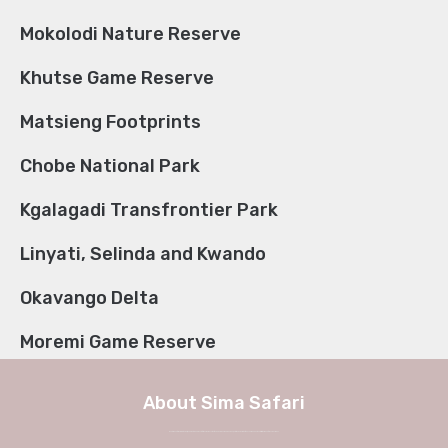
Mokolodi Nature Reserve
Khutse Game Reserve
Matsieng Footprints
Chobe National Park
Kgalagadi Transfrontier Park
Linyati, Selinda and Kwando
Okavango Delta
Moremi Game Reserve
About Sima Safari
We at Sima Safari believe in the way, the adventure and most of all the experience itself. No longer a weekend in Europe, but a true journey into African charm and authenticity with Sima Safari Tour Packages.