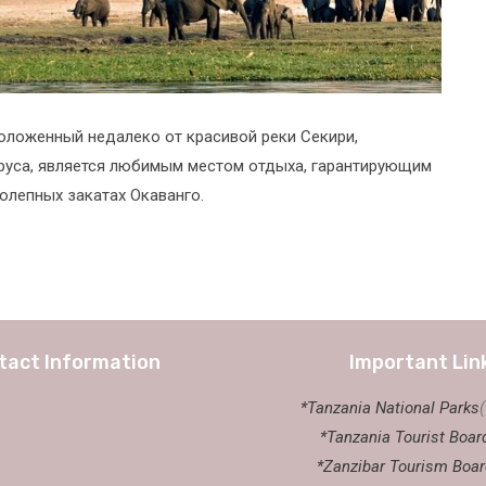
сположенный недалеко от красивой реки Секири,
руса, является любимым местом отдыха, гарантирующим
олепных закатах Окаванго.
tact Information
Important Lin
*Tanzania National Parks
*Tanzania Tourist Boar
*Zanzibar Tourism Boar