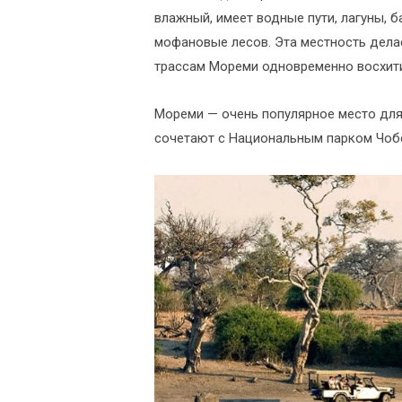
влажный, имеет водные пути, лагуны, б
мофановые лесов. Эта местность дел
трассам Мореми одновременно восхити
Мореми — очень популярное место для
сочетают с Национальным парком Чобе