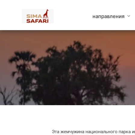
Перейти
к
направления
содержимому
Эта жемчужина национального парка им