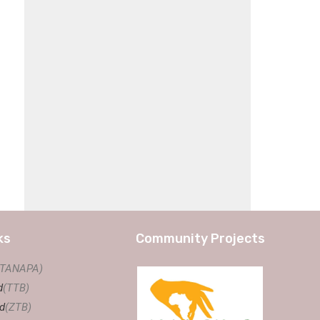
ks
Community Projects
(TANAPA)
d
(TTB)
d
(ZTB)