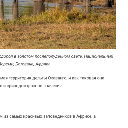
водопоя в золотом послеполуденном свете, Национальный
Мореми, Ботсвана, Африка
ая территория дельты Окаванго, и как таковая она
е и природоохранное значение.
м из самых красивых заповедников в Африке, а