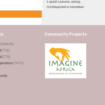
9 ДНЕЙ САФАРИ, ОБРЯД
ПОСВЯЩЕНИЯ И ЗАНЗИБАР
ks
Community Projects
(TANAPA)
d
(TTB)
d
(ZTB)
perators
(TATO)
ority