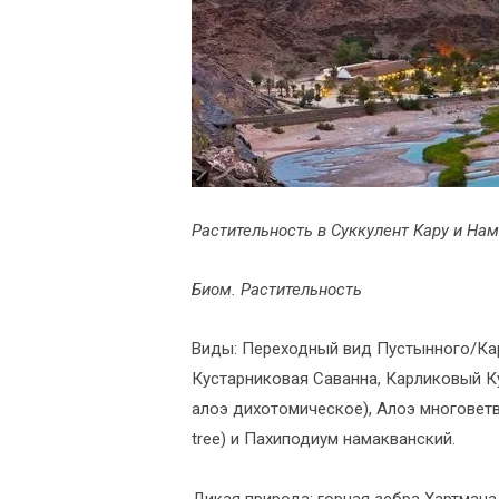
Растительность в Суккулент Кару и Нам
Биом. Растительность
Виды: Переходный вид Пустынного/Кар
Кустарниковая Саванна, Карликовый Ку
алоэ дихотомическое), Алоэ многоветви
tree) и Пахиподиум намакванский.
Дикая природа: горная зебра Хартмана,