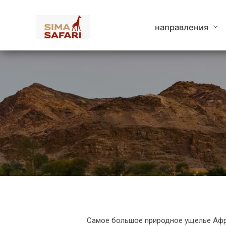
Перейти
к
направления
содержимому
Самое большое природное ущелье Афри