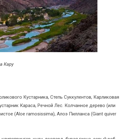
а Кару
ликового Кустарника, Степь Суккулентов, Карликовая
старник Караса, Речной Лес. Колчанное дерево (или
стое (Aloe ramosissima), Алоэ Пилланса (Giant quiver
 клипспрингер, куду, леопард, бурая гиена, серый реб