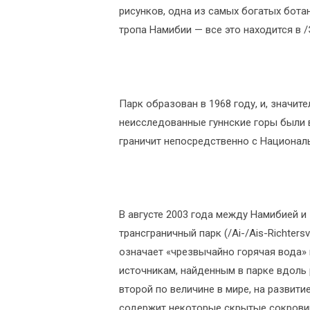
рисунков, одна из самых богатых бота
тропа Намибии — все это находится в /
Парк образован в 1968 году, и, значит
неисследованные гуннские горы были 
граничит непосредственно с Национал
В августе 2003 года между Намибией 
трансграничный парк (/Ai-/Ais-Richtersvel
означает «чрезвычайно горячая вода» 
источникам, найденным в парке вдоль
второй по величине в мире, на развити
содержит некоторые скрытые сокровищ