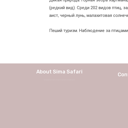
(редкий вид). Среди 202 видов птиц, з
аист, черный лунь, малахитовая солнеч
Пеший туризм. Наблюдение за птицами
About Sima Safari
Con
We at Sima Safari believe in the way, the adventure and most of all the experience itself. No longer a weekend in Europe, but a true journey into African charm and authenticity with Sima Safari Tour Packages.