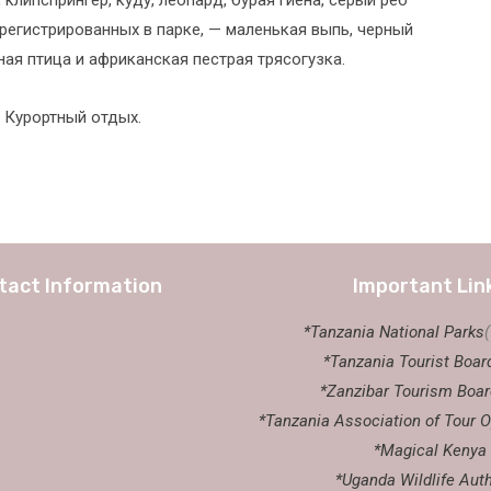
арегистрированных в парке, — маленькая выпь, черный
ная птица и африканская пестрая трясогузка.
 Курортный отдых.
tact Information
Important Lin
*Tanzania National Parks
*Tanzania Tourist Boar
*Zanzibar Tourism Boar
*Tanzania Association of Tour O
*Magical Kenya
*Uganda Wildlife Auth