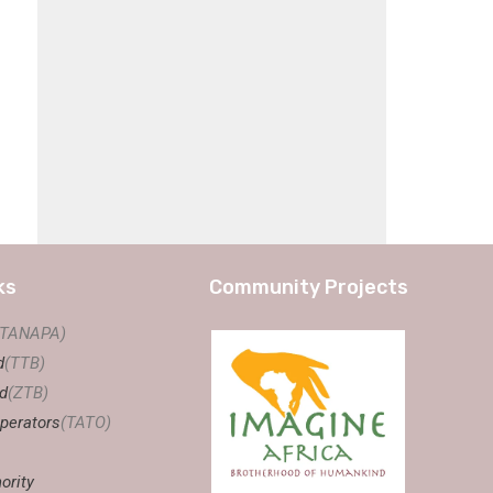
ks
Community Projects
(TANAPA)
d
(TTB)
d
(ZTB)
perators
(TATO)
ority