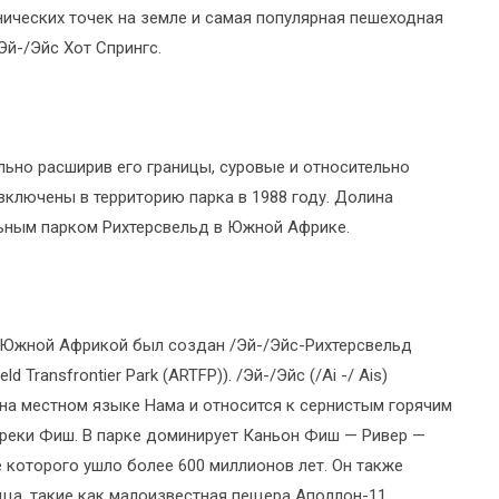
нических точек на земле и самая популярная пешеходная
Эй-/Эйс Хот Спрингс.
ельно расширив его границы, суровые и относительно
включены в территорию парка в 1988 году. Долина
ьным парком Рихтерсвельд в Южной Африке.
и Южной Африкой был создан /Эй-/Эйс-Рихтерсвельд
d Transfrontier Park (ARTFP)). /Эй-/Эйс (/Ai -/ Ais)
на местном языке Нама и относится к сернистым горячим
 реки Фиш. В парке доминирует Каньон Фиш — Ривер —
е которого ушло более 600 миллионов лет. Он также
а, такие как малоизвестная пещера Аполлон-11,